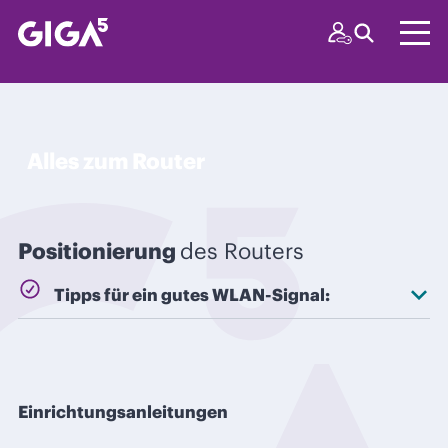
Alles zum Router
Positionierung
des Routers
Tipps für ein gutes WLAN-Signal:
Möglichst in einem zentral gelegenen
Raum
Möglichst freistehend (also nicht hinter
einem Schrank z. B.). Eine Aufhängung an der
Einrichtungsanleitungen
Wand ist in Ordnung, da das WLAN-Signal
kugelförmig abgestrahlt wird