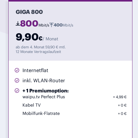
GIGA 800
800
400
Mbit/s
Mbit/s
9,90
€
/ Monat
ab dem 4. Monat 59,90 € mtl.
12 Monate Vertragslaufzeit
Internetflat
inkl. WLAN-Router
+ 1 Premiumoption:
waipu.tv Perfect Plus
4,99 €
Kabel TV
0 €
Mobilfunk-Flatrate
0 €