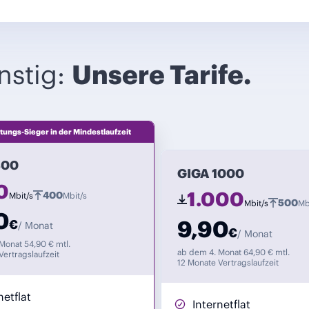
nstig:
Unsere Tarife.
tungs-Sieger in der Mindestlaufzeit
800
GIGA 1000
0
1.000
400
Mbit/s
Mbit/s
500
Mbit/s
Mb
0
9,90
€
/ Monat
€
/ Monat
Monat 54,90 € mtl.
ab dem 4. Monat 64,90 € mtl.
Vertragslaufzeit
12 Monate Vertragslaufzeit
netflat
Internetflat