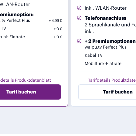
. WLAN-Router
inkl. WLAN-Router
Premiumoption:
Telefonanschluss
.tv Perfect Plus
4,99 €
2 Sprachkanäle und Fe
 TV
0 €
inkl.
funk-Flatrate
0 €
+ 2 Premiumoptionen
waipu.tv Perfect Plus
Kabel TV
Mobilfunk-Flatrate
fdetails
Produktdatenblatt
Tarifdetails
Produktdate
·
·
Tarif buchen
Tarif buchen