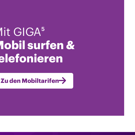
it GIGA⁵
obil surfen &
elefonieren
Zu den Mobiltarifen