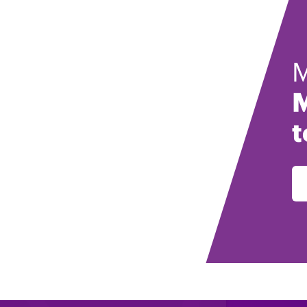
M
M
t