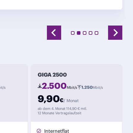
GIGA 2500
2.500
1.250
it/s
Mbit/s
Mbit/s
9,90
€
/ Monat
ab dem 4. Monat 114,90 € mtl.
12 Monate Vertragslaufzeit
Internetflat