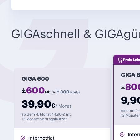
GIGAschnell & GIGAgü
Preis-Leis
GIGA 
GIGA 600
80
600
300
Mbit/s
Mbit/s
9,9
39,90
€
/ Monat
ab dem 4. 
ab dem 4. Monat 44,90 € mtl.
12 Monate 
12 Monate Vertragslaufzeit
Inter
Internetflat